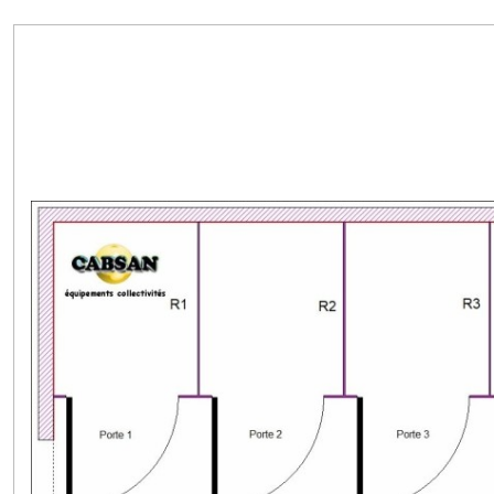
Equipements
(217)
Afficher
les
résultats