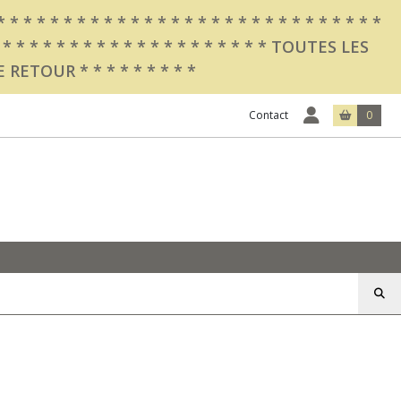
 * * * * * * * * * * * * * * * * * * * * * * * * * *
 * * * * * * * * * * * * * * * * TOUTES LES
OUR * * * * * * * * *
Contact
0