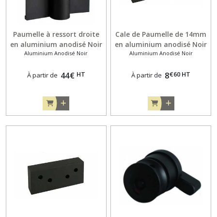
Paumelle à ressort droite
Cale de Paumelle de 14mm
en aluminium anodisé Noir
en aluminium anodisé Noir
Aluminium Anodisé Noir
Aluminium Anodisé Noir
pour porte en applique de
pour porte en applique de
13 mm
10mm
HT
€
60
HT
44
€
8
À partir de
À partir de