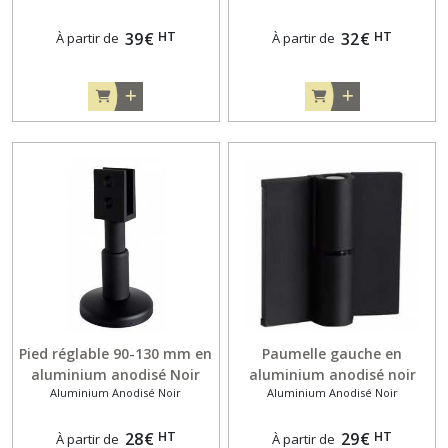
(support inox)
(support acier)
HT
HT
39
€
32
€
À partir de
À partir de
Pied réglable 90-130 mm en
Paumelle gauche en
aluminium anodisé Noir
aluminium anodisé noir
Aluminium Anodisé Noir
Aluminium Anodisé Noir
pour panneau de 10mm
pour porte en feuillure 10
(support acier)
et 13 mm
HT
HT
28
€
29
€
À partir de
À partir de