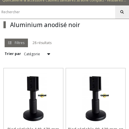
Quincaillerie & accessoire Cabines sanitaires Stratifié compact - Vestiaires - Casiers - Bancs - Equipements - Collectivités - Hôtellerie
anodisé
naturel
(28)
Aluminium anodisé noir
Aluminium
anodisé
noir
Filtres
28 résultats
(28)
Trier par
Afficher
les
résultats