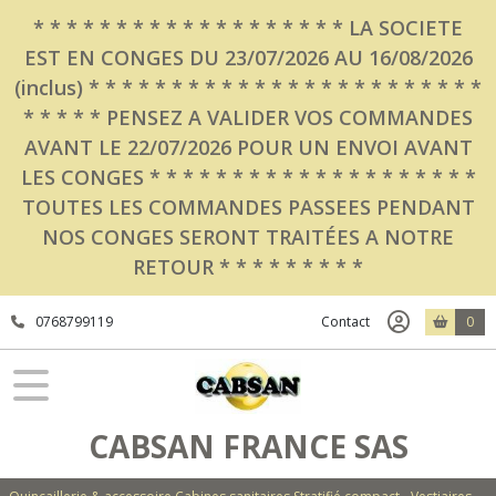
Fermer
* * * * * * * * * * * * * * * * * * * LA SOCIETE
EST EN CONGES DU 23/07/2026 AU 16/08/2026
(inclus) * * * * * * * * * * * * * * * * * * * * * * * *
FILTRES
* * * * * PENSEZ A VALIDER VOS COMMANDES
Tous
AVANT LE 22/07/2026 POUR UN ENVOI AVANT
les
LES CONGES * * * * * * * * * * * * * * * * * * * *
produits
TOUTES LES COMMANDES PASSEES PENDANT
Quincailleries
NOS CONGES SERONT TRAITÉES A NOTRE
Quincaillerie
-
RETOUR * * * * * * * * *
Accessoires
de
cabines
0768799119
Contact
0
sanitaires
CABSAN
Quincaillerie
aluminium
CABSAN
CABSAN FRANCE SAS
Aluminium