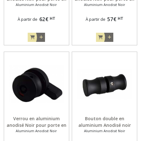
Aluminium Anodisé Noir
Aluminium Anodisé Noir
applique de 13mm
feuillure de 10mm
HT
HT
62
€
57
€
À partir de
À partir de
Verrou en aluminium
Bouton double en
anodisé Noir pour porte en
aluminium Anodisé noir
Aluminium Anodisé Noir
Aluminium Anodisé Noir
feuillure de 13mm
pour portes 10 et 13 mm