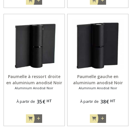
Paumelle à ressort droite
Paumelle gauche en
en aluminium anodisé Noir
aluminium anodisé Noir
Aluminium Anodisé Noir
Aluminium Anodisé Noir
pour porte en feuillure 10
pour porte en applique de
et 13 mm
10 mm
HT
HT
35
€
38
€
À partir de
À partir de