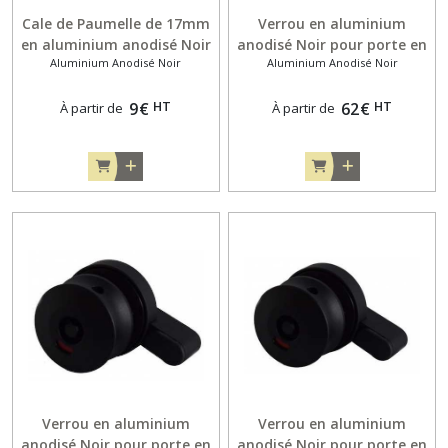
Cale de Paumelle de 17mm
Verrou en aluminium
en aluminium anodisé Noir
anodisé Noir pour porte en
Aluminium Anodisé Noir
Aluminium Anodisé Noir
pour porte en applique de
applique de 10mm
13mm
HT
HT
9
€
62
€
À partir de
À partir de
Verrou en aluminium
Verrou en aluminium
anodisé Noir pour porte en
anodisé Noir pour porte en