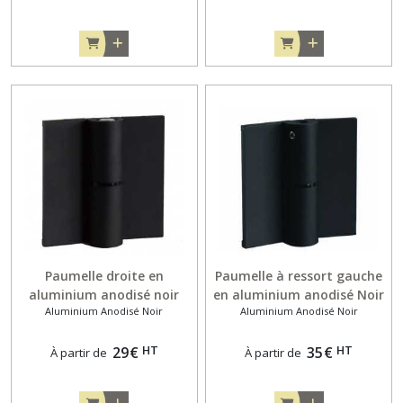
Paumelle droite en
Paumelle à ressort gauche
aluminium anodisé noir
en aluminium anodisé Noir
Aluminium Anodisé Noir
Aluminium Anodisé Noir
pour porte en feuillure de
pour porte en feuillure 10
10 et 13 mm
ET 13 mm
HT
HT
29
€
35
€
À partir de
À partir de