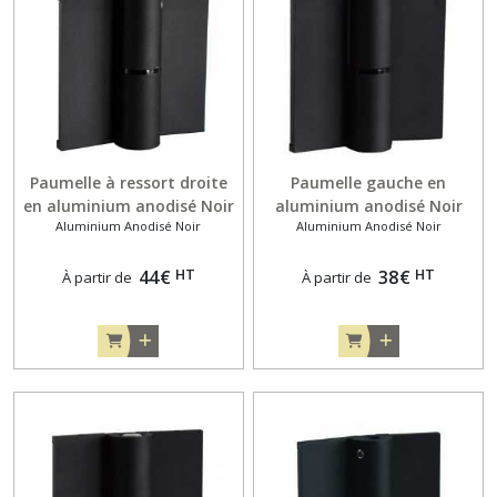
Paumelle à ressort droite
Paumelle gauche en
en aluminium anodisé Noir
aluminium anodisé Noir
Aluminium Anodisé Noir
Aluminium Anodisé Noir
pour porte en applique de
pour porte en applique de
10 mm
13 mm
HT
HT
44
€
38
€
À partir de
À partir de