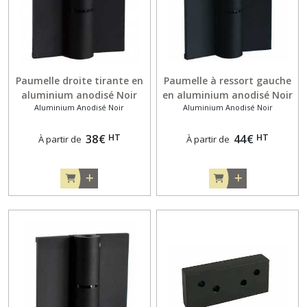
Paumelle droite tirante en
Paumelle à ressort gauche
aluminium anodisé Noir
en aluminium anodisé Noir
Aluminium Anodisé Noir
Aluminium Anodisé Noir
pour porte en applique de
pour porte en applique de
13 mm
13 mm
HT
HT
38
€
44
€
À partir de
À partir de