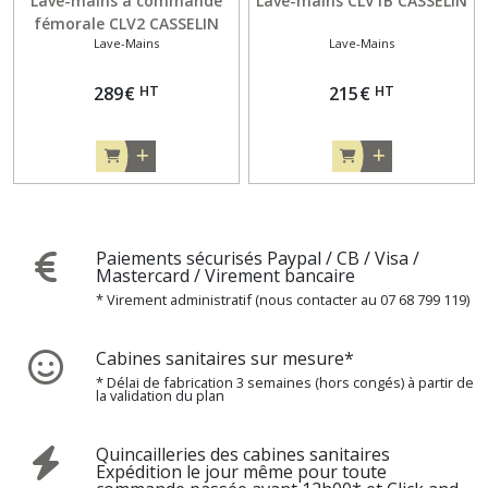
Lave-mains à commande
Lave-mains CLV1B CASSELIN
Diffuseurs
fémorale CLV2 CASSELIN
parfum
Lave-Mains
Lave-Mains
(3)
HT
HT
289
€
215
€
Accessoires
(10)
Désinsectiseurs
(2)
Paiements sécurisés Paypal / CB / Visa /
Mastercard / Virement bancaire
Poubelles
* Virement administratif (nous contacter au 07 68 799 119)
(5)
Cabines sanitaires sur mesure*
Cendriers
* Délai de fabrication 3 semaines (hors congés) à partir de
(2)
la validation du plan
Quincailleries des cabines sanitaires
Afficher
Expédition le jour même pour toute