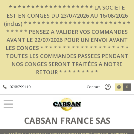
Fermer
* * * * * * * * * * * * * * * * * * * LA SOCIETE
EST EN CONGES DU 23/07/2026 AU 16/08/2026
(inclus) * * * * * * * * * * * * * * * * * * * * * * * *
FILTRES
* * * * * PENSEZ A VALIDER VOS COMMANDES
Tous
AVANT LE 22/07/2026 POUR UN ENVOI AVANT
les
LES CONGES * * * * * * * * * * * * * * * * * * * *
produits
TOUTES LES COMMANDES PASSEES PENDANT
Equipements
NOS CONGES SERONT TRAITÉES A NOTRE
Hygiène
Collectivités
RETOUR * * * * * * * * *
0768799119
Distributeur
Contact
0
de
Gel
Hydroalcoolique
(3)
CABSAN FRANCE SAS
Sèche
mains