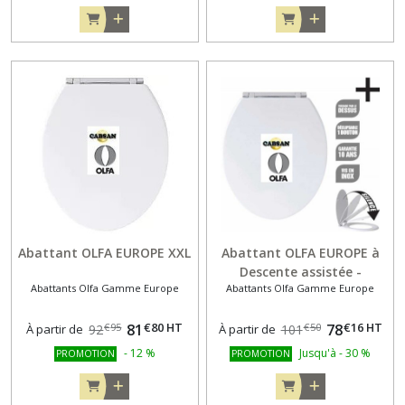
Abattant OLFA EUROPE XXL
Abattant OLFA EUROPE à
Descente assistée -
Abattants Olfa Gamme Europe
Abattants Olfa Gamme Europe
Déclipsable
€
80
HT
€
16
HT
81
78
€
95
€
50
À partir de
92
À partir de
101
-
12
%
Jusqu'à
-
30
%
PROMOTION
PROMOTION