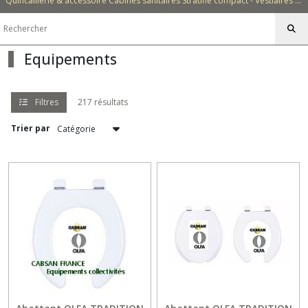
Quincaillerie & accessoire Cabines sanitaires Stratifié compact - Vestiaires - Casiers - Bancs - Equipements - Collectivités - Hôtellerie
sanitaires
et
PMR
(34)
Equipements
Hygiène
Collectivités
(59)
Filtres
217 résultats
Hygiène
Trier par
Hôtellerie
(18)
Equipements
collectivités
(62)
Equipements
hôtellerie
(20)
Afficher