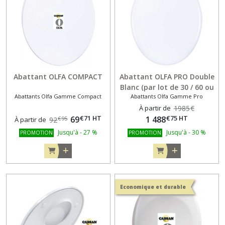
Abattant OLFA COMPACT
Abattant OLFA PRO Double
Blanc (par lot de 30 / 60 ou
Abattants Olfa Gamme Compact
Abattants Olfa Gamme Pro
96 Unités)
À partir de
1985
€
€
71
HT
€
75
HT
69
1 488
€
95
À partir de
92
Jusqu'à
-
27
%
Jusqu'à
-
30
%
PROMOTION
PROMOTION
Economique et durable