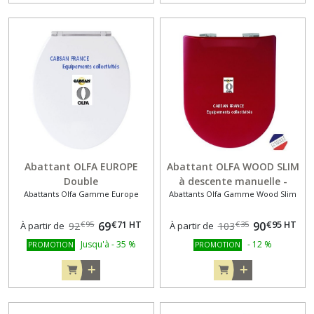
Abattant OLFA EUROPE
Abattant OLFA WOOD SLIM
Double
à descente manuelle -
Abattants Olfa Gamme Europe
Abattants Olfa Gamme Wood Slim
Déclipsable
€
71
HT
€
95
HT
69
90
€
95
€
35
À partir de
92
À partir de
103
Jusqu'à
-
35
%
-
12
%
PROMOTION
PROMOTION