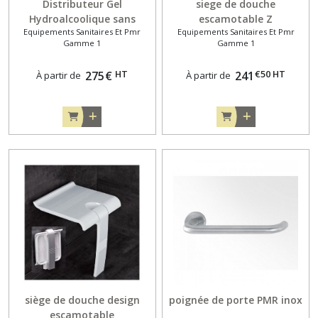
Distributeur Gel
siege de douche
Hydroalcoolique sans
escamotable Z
Equipements Sanitaires Et Pmr
Equipements Sanitaires Et Pmr
contact CABSAN
Gamme 1
Gamme 1
HT
€
50
HT
275
€
241
À partir de
À partir de
siège de douche design
poignée de porte PMR inox
escamotable