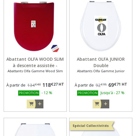
Abattant OLFA WOOD SLIM
Abattant OLFA JUNIOR
à descente assistée -
Double
Abattants Olfa Gamme Wood Slim
Abattants Olfa Gamme Junior
Déclipsable
€
27
HT
€
71
HT
118
69
€
40
€
95
À partir de
134
À partir de
92
-
12
%
Jusqu'à
-
27
%
PROMOTION
PROMOTION
Spécial Collectivités