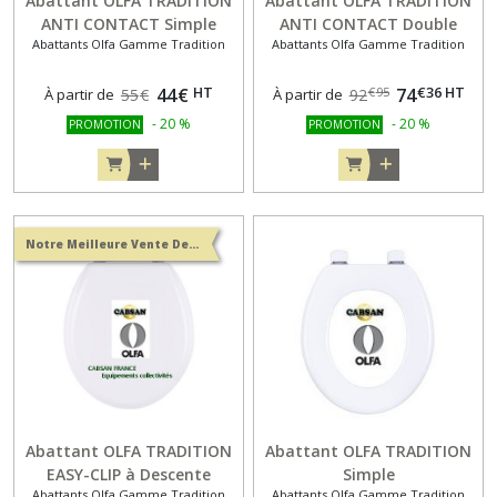
Abattant OLFA TRADITION
Abattant OLFA TRADITION
les
ANTI CONTACT Simple
ANTI CONTACT Double
Abattants Olfa Gamme Tradition
Abattants Olfa Gamme Tradition
résultats
BLANC
BLANC
HT
€
36
HT
44
€
74
€
95
À partir de
55
€
À partir de
92
-
20
%
-
20
%
PROMOTION
PROMOTION
Notre Meilleure Vente Descente assistée
Abattant OLFA TRADITION
Abattant OLFA TRADITION
EASY-CLIP à Descente
Simple
Abattants Olfa Gamme Tradition
Abattants Olfa Gamme Tradition