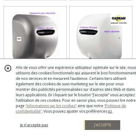
Afin de vous offrir une expérience utilisateur optimale sur le site, nous
Sèche-mains EXCEL DRYER
Sèche-mains EXCEL DRYER
utilisons des cookies fonctionnels qui assurent le bon fonctionnement
Xlerator Gris
Xlerator Blanc
de nos services et en mesurent l’audience. Certains tiers utilisent
Sèche Mains
Sèche Mains
également des cookies de suivi marketing sur le site pour vous
montrer des publicités personnalisées sur d’autres sites Web et dans
leurs applications. En cliquant sur le bouton “J’accepte” vous acceptez
HT
HT
809
€
689
€
l’utilisation de ces cookies. Pour en savoir plus, vous pouvez lire notre
page
“Informations sur les cookies”
ainsi que notre
“Politique de
confidentialité“
. Vous pouvez ajuster vos préférences
ici
.
je n'accepte pas
J'ACCEPTE