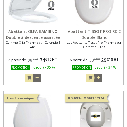
Abattant OLFA BAMBINO
Abattant TISSOT PRO RD'2
Double à descente assistée
Double Blanc
Gamme Olfa Thermodur Garantie 5
Les Abattants Tissot Pro Thermodur
- déclipsable Blanc
Ans
Garantie 5 Ans
€
10
HT
€
18
HT
74
29
€
80
€
90
À partir de
98
À partir de
38
Jusqu'à
-
35
%
Jusqu'à
-
37
%
PROMOTION
PROMOTION
Très économique
NOUVEAU MODELE 2024