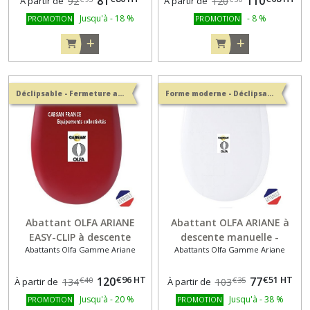
81
110
À partir de
92
À partir de
120
Jusqu'à
-
18
%
-
8
%
PROMOTION
PROMOTION
Déclipsable - Fermeture assistée
Forme moderne - Déclipsable
Abattant OLFA ARIANE
Abattant OLFA ARIANE à
EASY-CLIP à descente
descente manuelle -
Abattants Olfa Gamme Ariane
Abattants Olfa Gamme Ariane
assistée - Déclipsable
Déclipsable
€
96
HT
€
51
HT
120
77
€
40
€
35
À partir de
134
À partir de
103
Jusqu'à
-
20
%
Jusqu'à
-
38
%
PROMOTION
PROMOTION