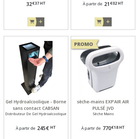
€
37
HT
€
02
HT
32
21
À partir de
PROMO
Gel Hydroalcoolique - Borne
sèche-mains EXP’AIR AIR
sans contact CABSAN
PULSÉ JVD
Distributeur De Gel Hydroalcoolique
Sèche Mains
HT
€
18
HT
245
€
770
À partir de
À partir de