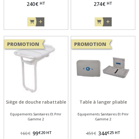
HT
HT
240
€
274
€
PROMOTION
PROMOTION
Siège de douche rabattable
Table à langer pliable
Equipements Sanitaires Et Pmr
Equipements Sanitaires Et Pmr
Gamme 2
Gamme 2
€
20
HT
€
25
HT
99
344
160
€
459
€