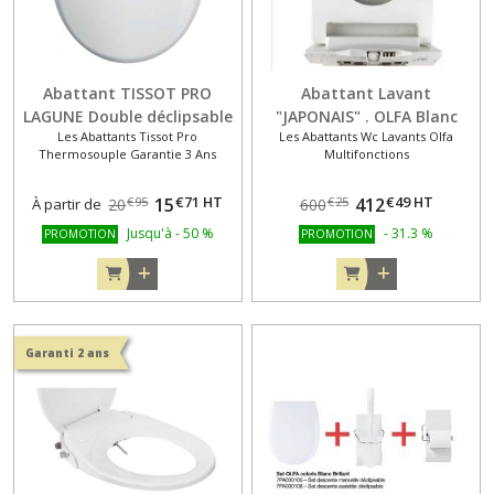
Abattant TISSOT PRO
Abattant Lavant
LAGUNE Double déclipsable
"JAPONAIS" . OLFA Blanc
Les Abattants Tissot Pro
Les Abattants Wc Lavants Olfa
Blanc
ASEO Delta
Thermosouple Garantie 3 Ans
Multifonctions
€
71
HT
€
49
HT
15
412
€
95
€
25
À partir de
20
600
Jusqu'à
-
50
%
-
31.3
%
PROMOTION
PROMOTION
Garanti 2 ans