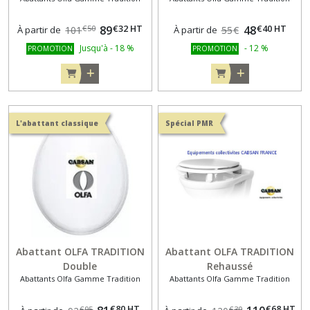
assistée - Déclipsable
€
32
HT
€
40
HT
89
48
€
50
À partir de
101
À partir de
55
€
Jusqu'à
-
18
%
-
12
%
PROMOTION
PROMOTION
L'abattant classique
Spécial PMR
Abattant OLFA TRADITION
Abattant OLFA TRADITION
Double
Rehaussé
Abattants Olfa Gamme Tradition
Abattants Olfa Gamme Tradition
€
80
HT
€
68
HT
€
95
€
30