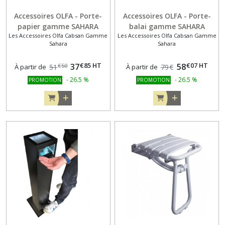
Accessoires OLFA - Porte-
Accessoires OLFA - Porte-
papier gamme SAHARA
balai gamme SAHARA
Les Accessoires Olfa Cabsan Gamme
Les Accessoires Olfa Cabsan Gamme
Sahara
Sahara
€
85
HT
€
07
HT
37
58
€
50
À partir de
51
À partir de
79
€
-
26.5
%
-
26.5
%
PROMOTION
PROMOTION