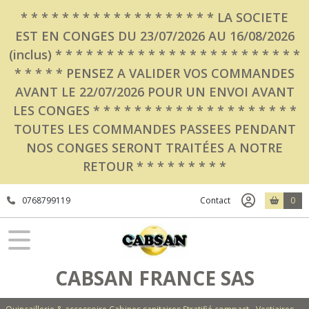
Fermer
* * * * * * * * * * * * * * * * * * * LA SOCIETE
EST EN CONGES DU 23/07/2026 AU 16/08/2026
(inclus) * * * * * * * * * * * * * * * * * * * * * * * *
FILTRES
* * * * * PENSEZ A VALIDER VOS COMMANDES
Tous
AVANT LE 22/07/2026 POUR UN ENVOI AVANT
les
LES CONGES * * * * * * * * * * * * * * * * * * * *
produits
TOUTES LES COMMANDES PASSEES PENDANT
Equipements
NOS CONGES SERONT TRAITÉES A NOTRE
Les
RETOUR * * * * * * * * *
abattants
et
accessoires
0768799119
Contact
0
WC
OLFA
TISSOT
PRO
CABSAN
(24)
CABSAN FRANCE SAS
Equipements