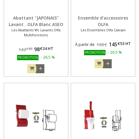
Abattant "JAPONAIS"
Ensemble d'accessoires
Lavant . OLFA Blanc ASEO
OLFA
Les Abattants Wc Lavants Olfa
Les Ensembles Olfa Cabsan
Eco
Multifonctions
€
53
HT
145
À partir de
198
€
€
34
HT
98
€
80
133
-
26.5
%
PROMOTION
-
26.5
%
PROMOTION