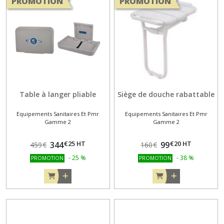
PROMOTION
PROMOTION
Table à langer pliable
Siège de douche rabattable
Equipements Sanitaires Et Pmr
Equipements Sanitaires Et Pmr
Gamme 2
Gamme 2
€
25
HT
€
20
HT
344
99
459
€
160
€
-
25
%
-
38
%
PROMOTION
PROMOTION