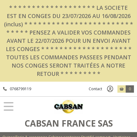
Fermer
* * * * * * * * * * * * * * * * * * * LA SOCIETE
EST EN CONGES DU 23/07/2026 AU 16/08/2026
(inclus) * * * * * * * * * * * * * * * * * * * * * * * *
FILTRES
* * * * * PENSEZ A VALIDER VOS COMMANDES
Tous
AVANT LE 22/07/2026 POUR UN ENVOI AVANT
les
LES CONGES * * * * * * * * * * * * * * * * * * * *
produits
TOUTES LES COMMANDES PASSEES PENDANT
Quincailleries
NOS CONGES SERONT TRAITÉES A NOTRE
(250)
RETOUR * * * * * * * * *
Cabines
Sanitaires
0768799119
Contact
0
et
Panneaux
(50)
Vestiaires
CABSAN FRANCE SAS
et
Bancs
(47)