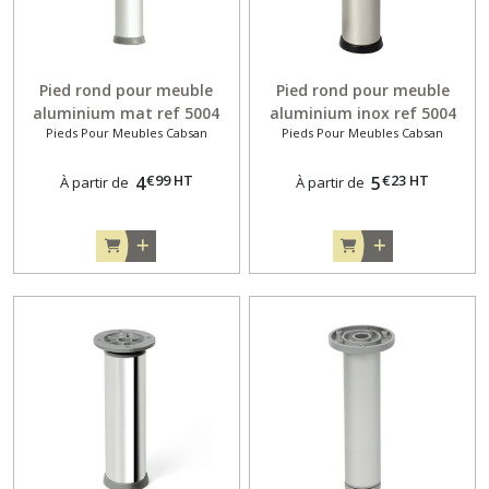
Pied rond pour meuble
Pied rond pour meuble
aluminium mat ref 5004
aluminium inox ref 5004
Pieds Pour Meubles Cabsan
Pieds Pour Meubles Cabsan
réglage supérieur
réglage supérieur
€
99
HT
€
23
HT
4
5
À partir de
À partir de