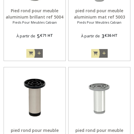
Pied rond pour meuble
pied rond pour meuble
aluminium brillant ref 5004
aluminium mat ref 5003
Pieds Pour Meubles Cabsan
Pieds Pour Meubles Cabsan
réglage supérieur
€
71
HT
€
36
HT
5
3
À partir de
À partir de
pied rond pour meuble
pied rond pour meuble