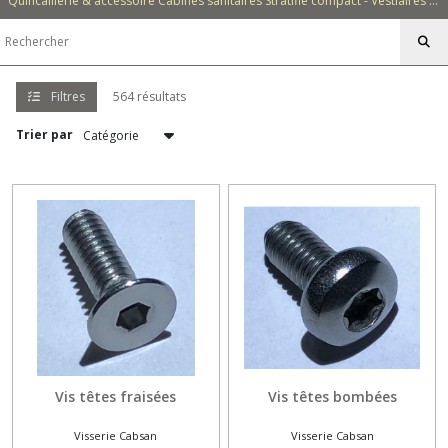
Quincaillerie & accessoire Cabines sanitaires Stratifié compact - Vestiaires - Casiers - Bancs - Equipements - Collectivités - Hôtellerie
Equipements
(217)
Filtres
564 résultats
Afficher
Trier par
les
résultats
Vis têtes fraisées
Vis têtes bombées
Visserie Cabsan
Visserie Cabsan