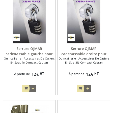
Serrure OJMAR
Serrure OJMAR
cadenassable gauche pour
cadenassable droite pour
Quincaillerie - Accessoires De Casiers
Quincaillerie - Accessoires De Casiers
casiers en stratifié compact
casiers en stratifié compact
En Stratifié Compact Cabsan
En Stratifié Compact Cabsan
HT
HT
12
€
12
€
À partir de
À partir de