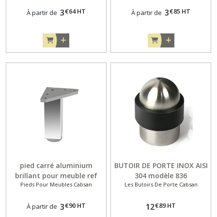
€
64
HT
€
85
HT
3
3
À partir de
À partir de
pied carré aluminium
BUTOIR DE PORTE INOX AISI
brillant pour meuble ref
304 modèle 836
Pieds Pour Meubles Cabsan
Les Butoirs De Porte Cabsan
5002
€
90
HT
€
89
HT
3
12
À partir de