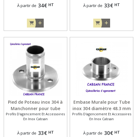
HT
HT
34
€
33
€
À partir de
À partir de
Pied de Poteau inox 304 à
Embase Murale pour Tube
Manchonner pour tube
inox 304 diamètre 48.3 mm
Profils D'agencement Et Accessoires
Profils D'agencement Et Accessoires
diamètre 33.7mm
En Inox Cabsan
En Inox Cabsan
HT
HT
33
€
30
€
À partir de
À partir de