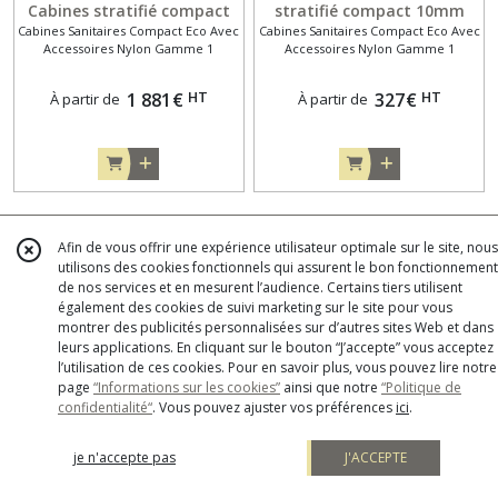
Cabines stratifié compact
stratifié compact 10mm
Cabines Sanitaires Compact Eco Avec
Cabines Sanitaires Compact Eco Avec
10 mm entre 3 murs .
avec 1 porte Gamme Eco
Accessoires Nylon Gamme 1
Accessoires Nylon Gamme 1
Gamme Eco avec
avec Accessoires Nylon
Accessoires Nylon Gamme 1
Gamme 1
HT
HT
1 881
€
327
€
À partir de
À partir de
Afin de vous offrir une expérience utilisateur optimale sur le site, nous
utilisons des cookies fonctionnels qui assurent le bon fonctionnement
de nos services et en mesurent l’audience. Certains tiers utilisent
également des cookies de suivi marketing sur le site pour vous
montrer des publicités personnalisées sur d’autres sites Web et dans
leurs applications. En cliquant sur le bouton “J’accepte” vous acceptez
l’utilisation de ces cookies. Pour en savoir plus, vous pouvez lire notre
page
“Informations sur les cookies”
ainsi que notre
“Politique de
confidentialité“
. Vous pouvez ajuster vos préférences
ici
.
Cabine sanitaire :
Séparation d'urinoir
je n'accepte pas
J'ACCEPTE
Séparation en stratifié
standard en stratifié
Cabines Sanitaires Compact Eco Avec
Cabines Sanitaires Compact Eco Avec
compact 10mm Gamme Eco
compact 10mm Gamme Eco