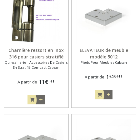
Charnière ressort en inox
ELEVATEUR de meuble
316 pour casiers stratifié
modèle 5012
Quincaillerie - Accessoires De Casiers
Pieds Pour Meubles Cabsan
compact
En Stratifié Compact Cabsan
€
98
HT
1
À partir de
HT
11
€
À partir de