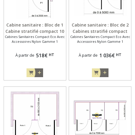
Cabine sanitaire : Bloc de 1
Cabine sanitaire : Bloc de 2
Cabine stratifié compact 10
Cabines stratifié compact
Cabines Sanitaires Compact Eco Avec
Cabines Sanitaires Compact Eco Avec
mm entre 2 murs . Gamme
10 mm entre 2 murs .
Accessoires Nylon Gamme 1
Accessoires Nylon Gamme 1
Eco avec Accessoires Nylon
Gamme Eco avec
Gamme 1
Accessoires Nylon Gamme 1
HT
HT
518
€
1 036
€
À partir de
À partir de