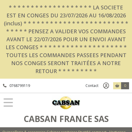
Fermer
* * * * * * * * * * * * * * * * * * * LA SOCIETE
EST EN CONGES DU 23/07/2026 AU 16/08/2026
(inclus) * * * * * * * * * * * * * * * * * * * * * * * *
FILTRES
* * * * * PENSEZ A VALIDER VOS COMMANDES
Tous
AVANT LE 22/07/2026 POUR UN ENVOI AVANT
les
LES CONGES * * * * * * * * * * * * * * * * * * * *
produits
TOUTES LES COMMANDES PASSEES PENDANT
Quincailleries
NOS CONGES SERONT TRAITÉES A NOTRE
Quincaillerie
d'Agencement
RETOUR * * * * * * * * *
CABSAN
0768799119
Contact
0
Pieds
pour
meubles
CABSAN
(12)
CABSAN FRANCE SAS
Les