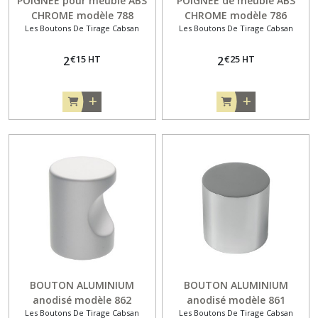
POIGNEE pour meuble ABS
POIGNEE de meuble ABS
CHROME modèle 788
CHROME modèle 786
Patères
Les Boutons De Tirage Cabsan
Les Boutons De Tirage Cabsan
et
portes
€
15
HT
€
25
HT
2
2
manteaux
CABSAN
(8)
Afficher
les
résultats
BOUTON ALUMINIUM
BOUTON ALUMINIUM
anodisé modèle 862
anodisé modèle 861
Les Boutons De Tirage Cabsan
Les Boutons De Tirage Cabsan