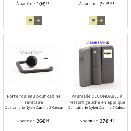
HT
€
50
HT
10
€
7
À partir de
À partir de
Porte rouleau pour cabine
Paumelle DEGONDABLE à
sanitaire
ressort gauche en applique
Quincaillerie Nylon Gamme 2 Cabsan
Quincaillerie Nylon Gamme 2 Cabsan
pour panneau de 13mm
pour cabine sanitaire
HT
HT
26
€
27
€
À partir de
À partir de