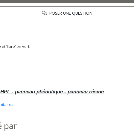
POSER UNE QUESTION
t ‘libre’ en vert.
 HPL - panneau phénolique - panneau résine
nitaires
é par