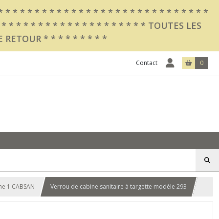
 * * * * * * * * * * * * * * * * * * * * * * * * * *
 * * * * * * * * * * * * * * * * TOUTES LES
OUR * * * * * * * * *
Contact
0
mme 1 CABSAN
Verrou de cabine sanitaire à targette modèle 293