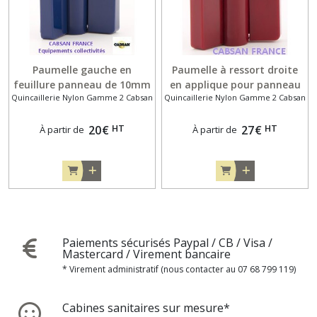
Paumelle gauche en
Paumelle à ressort droite
feuillure panneau de 10mm
en applique pour panneau
Quincaillerie Nylon Gamme 2 Cabsan
Quincaillerie Nylon Gamme 2 Cabsan
ou 13mm pour cabine
de 10mm pour cabine
sanitaire
sanitaire
HT
HT
20
€
27
€
À partir de
À partir de
Paiements sécurisés Paypal / CB / Visa /
Mastercard / Virement bancaire
* Virement administratif (nous contacter au 07 68 799 119)
Cabines sanitaires sur mesure*